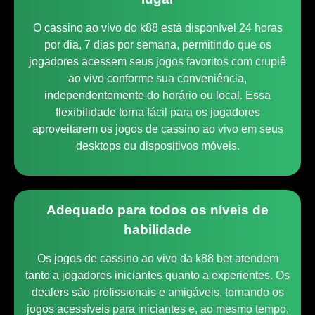
O cassino ao vivo do k88 está disponível 24 horas
por dia, 7 dias por semana, permitindo que os
jogadores acessem seus jogos favoritos com crupiê
ao vivo conforme sua conveniência,
independentemente do horário ou local. Essa
flexibilidade torna fácil para os jogadores
aproveitarem os jogos de cassino ao vivo em seus
desktops ou dispositivos móveis.
Adequado para todos os níveis de
habilidade
Os jogos de cassino ao vivo da k88 bet atendem
tanto a jogadores iniciantes quanto a experientes. Os
dealers são profissionais e amigáveis, tornando os
jogos acessíveis para iniciantes e, ao mesmo tempo,