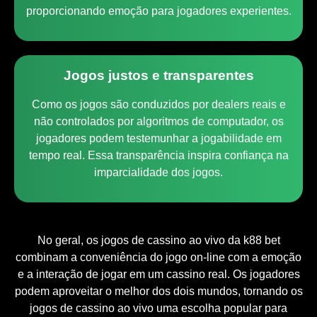
proporcionando emoção para jogadores experientes.
Jogos justos e transparentes
Como os jogos são conduzidos por dealers reais e
não controlados por algoritmos de computador, os
jogadores podem testemunhar a jogabilidade em
tempo real. Essa transparência inspira confiança na
imparcialidade dos jogos.
No geral, os jogos de cassino ao vivo da k88 bet
combinam a conveniência do jogo on-line com a emoção
e a interação de jogar em um cassino real. Os jogadores
podem aproveitar o melhor dos dois mundos, tornando os
jogos de cassino ao vivo uma escolha popular para