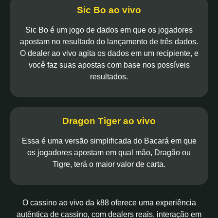
Sic Bo ao vivo
Sic Bo é um jogo de dados em que os jogadores
apostam no resultado do lançamento de três dados.
O dealer ao vivo agita os dados em um recipiente, e
você faz suas apostas com base nos possíveis
resultados.
Dragon Tiger ao vivo
Essa é uma versão simplificada do Bacará em que
os jogadores apostam em qual mão, Dragão ou
Tigre, terá o maior valor de carta.
O cassino ao vivo da k88 oferece uma experiência
autêntica de cassino, com dealers reais, interação em