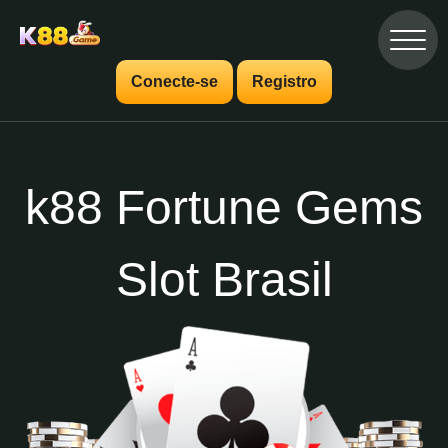
Conecte-se
Registro
k88 Fortune Gems
Slot Brasil