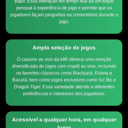
papo. Essa interação em tempo real dá um toque
pessoal à experiência de jogo e permite que os
jogadores façam perguntas ou comentários durante o
jogo.
Ampla seleção de jogos
O cassino ao vivo da k88 oferece uma seleção
diversificada de jogos com crupiê ao vivo, incluindo
os favoritos clássicos como Blackjack, Roleta e
Bacará, bem como jogos exclusivos como Sic Bo e
Dragon Tiger. Essa variedade atende a diferentes
preferências e interesses dos jogadores.
Acessível a qualquer hora, em qualquer
lugar